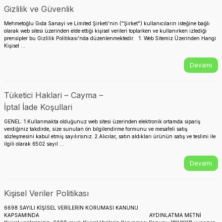
Gizlilik ve Güvenlik
Mehmetoğlu Gıda Sanayi ve Limited Şirketi’nin ("Şirket") kullanıcıların isteğine bağlı
olarak web sitesi üzerinden elde ettiği kişisel verileri toplarken ve kullanırken izlediği
prensipler bu Gizlilik Politikası’nda düzenlenmektedir. 1. Web Sitemiz Üzerinden Hangi
Kişisel ...
Devamı
Tüketici Haklari – Cayma –
İptal İade Koşullari
GENEL: 1.Kullanmakta olduğunuz web sitesi üzerinden elektronik ortamda sipariş
verdiğiniz takdirde, size sunulan ön bilgilendirme formunu ve mesafeli satış
sözleşmesini kabul etmiş sayılırsınız. 2.Alıcılar, satın aldıkları ürünün satış ve teslimi ile
ilgili olarak 6502 sayıl ...
Devamı
Kişisel Veriler Politikası
6698 SAYILI KİŞİSEL VERİLERİN KORUMASI KANUNU
KAPSAMINDA AYDINLATMA METNİ