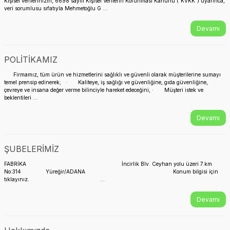
Kişisel verilerinizin, 6698 sayılı Kişisel Verilerin Korunması Kanunu (“KVKK”) uyarınca,
veri sorumlusu sıfatıyla Mehmetoğlu G ...
Devamı
POLİTİKAMIZ
Firmamız, tüm ürün ve hizmetlerini sağlıklı ve güvenli olarak müşterilerine sumayı
temel prensip edinerek; · Kaliteye, iş sağlığı ve güvenliğine, gıda güvenliğine,
çevreye ve insana değer verme bilinciyle hareket edeceğini, · Müşteri istek ve
beklentileri ...
Devamı
ŞUBELERİMİZ
FABRİKA İncirlik Blv. Ceyhan yolu üzeri 7.km
No:314 Yüreğir/ADANA Konum bilgisi için
tıklayınız. ...
Devamı